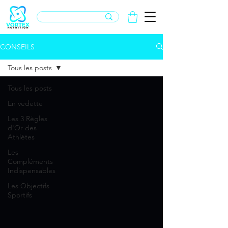
CONSEILS
Tous les posts
Tous les posts
En vedette
Les 3 Règles
d'Or des
Athlètes
Les
Compléments
Indispensables
Les Objectifs
Sportifs